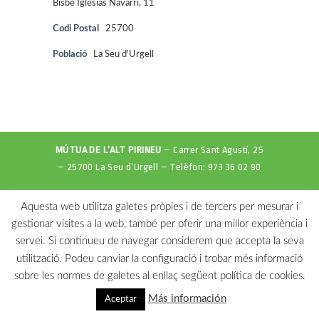
Bisbe Iglesias Navarri, 11
Codi Postal
25700
Població
La Seu d'Urgell
MÚTUA DE L’ALT PIRINEU
– Carrer Sant Agustí, 25
– 25700 La Seu d’Urgell – Telèfon: 973 36 02 90
Aquesta web utilitza galetes pròpies i de tercers per mesurar i
gestionar visites a la web, també per oferir una millor experiència i
servei. Si continueu de navegar considerem que accepta la seva
utilització. Podeu canviar la configuració i trobar més informació
sobre les normes de galetes al enllaç següent política de cookies.
Más información
Aceptar